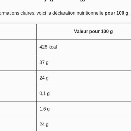
ormations claires, voici la déclaration nutritionnelle
pour 100 g
:
Valeur pour 100 g
428 kcal
37 g
24 g
0,1 g
1,6 g
24 g