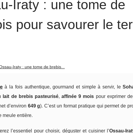
‑Iraty : une tome de
is pour savourer le ter
ssau‑Iraty : une tome de brebis...
ue
à la fois authentique, gourmand et simple à servir, le
Soh
au
lait de brebis pasteurisé
,
affinée 9 mois
pour exprimer d
net d’environ
649 g
). C’est un format pratique qui permet de pro
e meule entière.
rez l’essentiel pour choisir, déguster et cuisiner l’
Ossau‑Irat