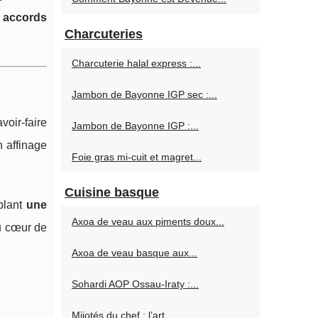
s
accords
Charcuteries
Charcuterie halal express :...
Jambon de Bayonne IGP sec :...
oir-faire
Jambon de Bayonne IGP :...
 affinage
Foie gras mi-cuit et magret...
Cuisine basque
blant
une
Axoa de veau aux piments doux...
 cœur de
Axoa de veau basque aux...
Sohardi AOP Ossau‑Iraty :...
Mijotés du chef : l’art...