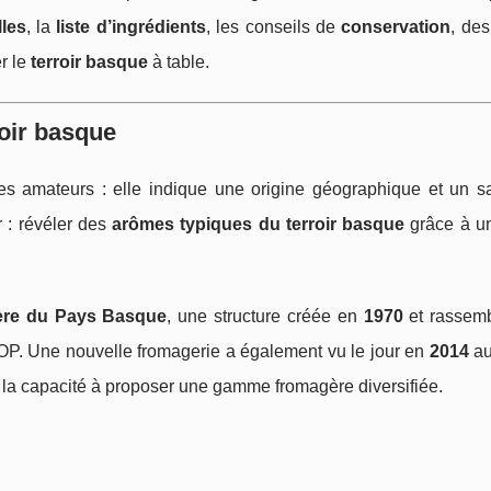
lles
, la
liste d’ingrédients
, les conseils de
conservation
, de
r le
terroir basque
à table.
oir basque
s amateurs : elle indique une origine géographique et un sav
r : révéler des
arômes typiques du terroir basque
grâce à un
ière du Pays Basque
, une structure créée en
1970
et rassem
. Une nouvelle fromagerie a également vu le jour en
2014
au
et la capacité à proposer une gamme fromagère diversifiée.