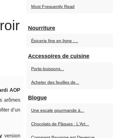
Most Frequently Read
roir
Nourriture
Épicerie fine en ligne :...
Accessoires de cuisine
Porte-boissons...
Acheter des feuilles de...
ardi AOP
Blogue
es arômes
fiter d’un
Une escale gourmande à...
Chocolats de Pâques : L'Art...
y
version
Comment Bayonne est Devenue...