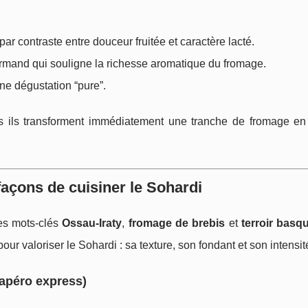
par contraste entre douceur fruitée et caractère lacté.
urmand qui souligne la richesse aromatique du fromage.
ne dégustation “pure”.
is ils transforment immédiatement une tranche de fromage e
façons de cuisiner le Sohardi
les mots-clés
Ossau‑Iraty
,
fromage de brebis
et
terroir basq
our valoriser le Sohardi : sa texture, son fondant et son intensit
(apéro express)