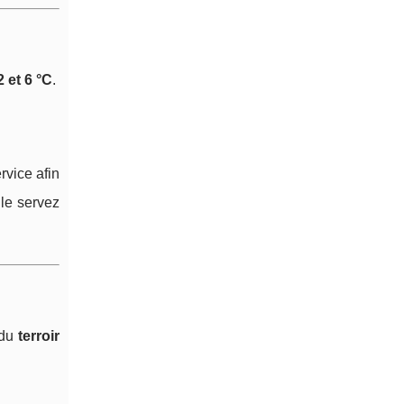
2 et 6 °C
.
ervice afin
 le servez
 du
terroir