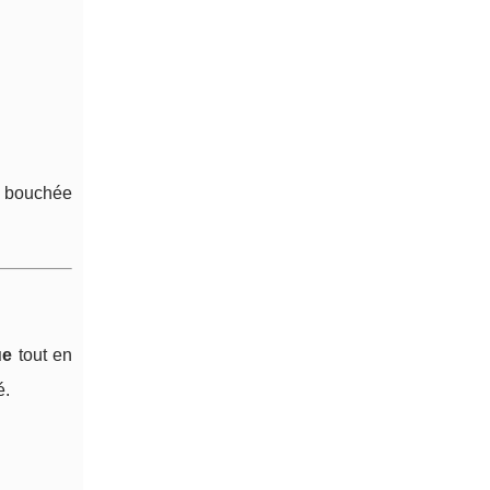
n bouchée
ue
tout en
é.